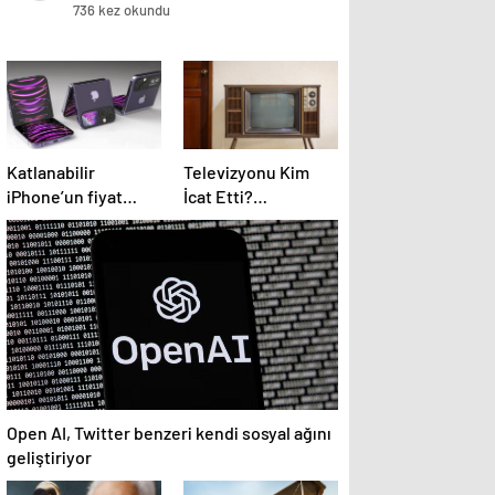
736 kez okundu
Katlanabilir
Televizyonu Kim
iPhone’un fiyat
İcat Etti?
bilgisini ortaya çıktı
Geçmişten
Günümüze
Televizyonun
Yolculuğu
Open AI, Twitter benzeri kendi sosyal ağını
geliştiriyor