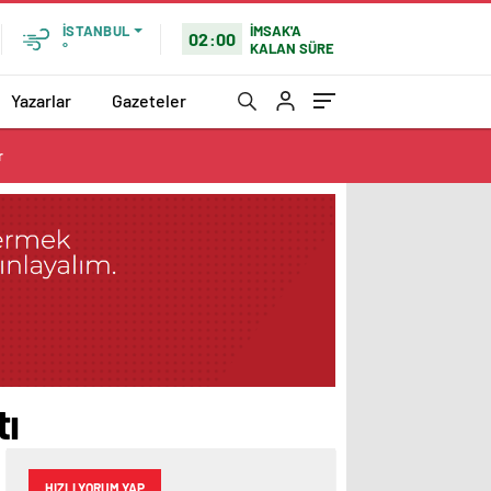
İMSAK'A
İSTANBUL
02:00
KALAN SÜRE
°
Yazarlar
Gazeteler
r
tı
HIZLI YORUM YAP