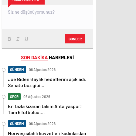
GÖNDER
SON DAKİKA
HABERLERİ
GÜNDEM
06 Ağustos 2026
Joe Biden 6 aylık hedeflerini açıkladı.
Senato buz gibi…
SPOR
06 Ağustos 2026
En fazla kızaran takım Antalyaspor!
Tam 5 futbolcu….
GÜNDEM
06 Ağustos 2026
Norweç silahlı kuvvetleri kadınlardan