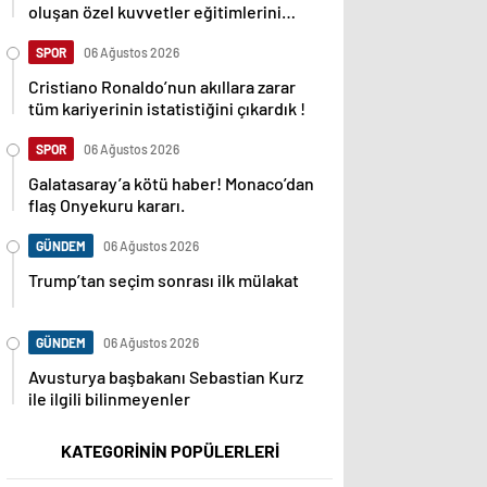
oluşan özel kuvvetler eğitimlerini
başlattı.
SPOR
06 Ağustos 2026
Cristiano Ronaldo’nun akıllara zarar
tüm kariyerinin istatistiğini çıkardık !
SPOR
06 Ağustos 2026
Galatasaray’a kötü haber! Monaco’dan
flaş Onyekuru kararı.
GÜNDEM
06 Ağustos 2026
Trump’tan seçim sonrası ilk mülakat
GÜNDEM
06 Ağustos 2026
Avusturya başbakanı Sebastian Kurz
ile ilgili bilinmeyenler
KATEGORİNİN POPÜLERLERİ