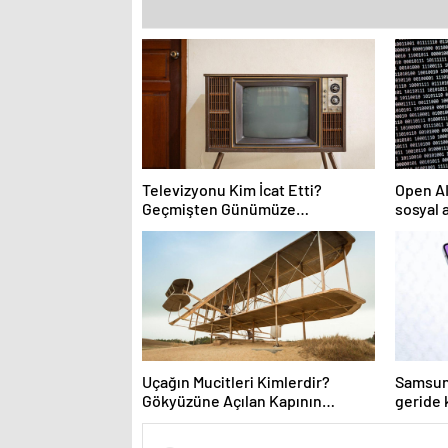
Televizyonu Kim İcat Etti?
Open AI
Geçmişten Günümüze
sosyal a
Televizyonun Yolculuğu
Uçağın Mucitleri Kimlerdir?
Samsung
Gökyüzüne Açılan Kapının
geride 
Tarihçesi