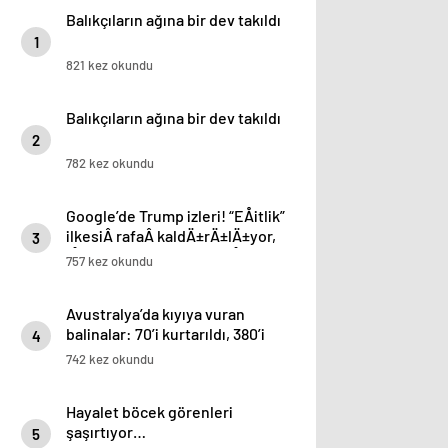
Balıkçıların ağına bir dev takıldı
1
821 kez okundu
Balıkçıların ağına bir dev takıldı
2
782 kez okundu
Google’de Trump izleri! “EÅitlik”
ilkesiÂ rafaÂ kaldÄ±rÄ±lÄ±yor,
3
iÅe alÄ±m sÃ¼reci deÄiÅiyor
757 kez okundu
Avustralya’da kıyıya vuran
balinalar: 70’i kurtarıldı, 380’i
4
öldü
742 kez okundu
Hayalet böcek görenleri
şaşırtıyor…
5