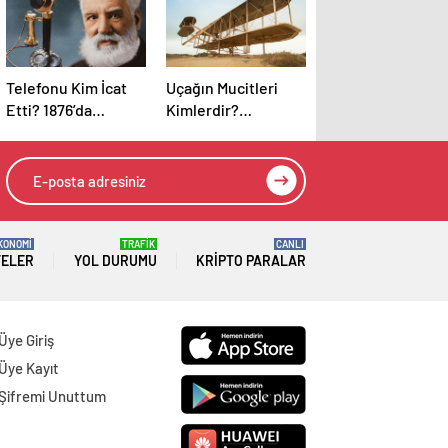
Telefonu Kim İcat
Uçağın Mucitleri
Etti? 1876’da
Kimlerdir?
Başlayan Bir
Gökyüzüne Açılan
Hikaye!
Kapının Tarihçesi
KONOMİ
TRAFİK
CANLI
TELER
YOL DURUMU
KRIPTO PARALAR
Üye Giriş
Üye Kayıt
Şifremi Unuttum