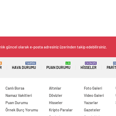
lık güncel olarak e-posta adresiniz üzerinden takip edebilirsiniz.
K
TAHMİNİ
LİG
EKONOMİ
E
R
HAVA DURUMU
PUAN DURUMU
HISSELER
PARI
Canlı Borsa
Altınlar
Foto Galeri
Namaz Vakitleri
Dövizler
Video Galeri
Puan Durumu
Hisseler
Yazarlar
Örnek Burç Yorumu
Kripto Paralar
Gazeteler