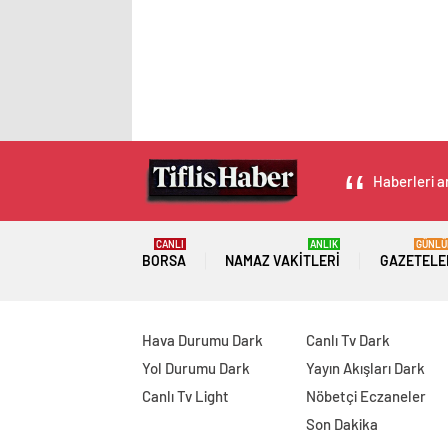
Haberleri an
CANLI
ANLIK
GÜNLÜ
BORSA
NAMAZ VAKITLERI
GAZETELE
Hava Durumu Dark
Canlı Tv Dark
Yol Durumu Dark
Yayın Akışları Dark
Canlı Tv Light
Nöbetçi Eczaneler
Son Dakika