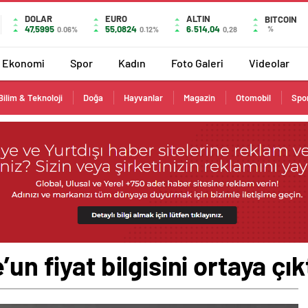
DOLAR
EURO
ALTIN
BITCOIN
47,5995
55,0824
6.514,04
%
0.06%
0.12%
0,28
Ekonomi
Spor
Kadın
Foto Galeri
Videolar
Bilim & Teknoloji
Doğa
Hayvanlar
Magazin
Otomobil
Spo
un fiyat bilgisini ortaya çık