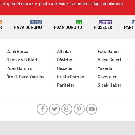
lık güncel olarak e-posta adresiniz üzerinden takip edebilirsiniz.
K
TAHMİNİ
LİG
EKONOMİ
E
R
HAVA DURUMU
PUAN DURUMU
HISSELER
PARI
Canlı Borsa
Altınlar
Foto Galeri
Namaz Vakitleri
Dövizler
Video Galeri
Puan Durumu
Hisseler
Yazarlar
Örnek Burç Yorumu
Kripto Paralar
Gazeteler
Pariteler
Sıcak Haber