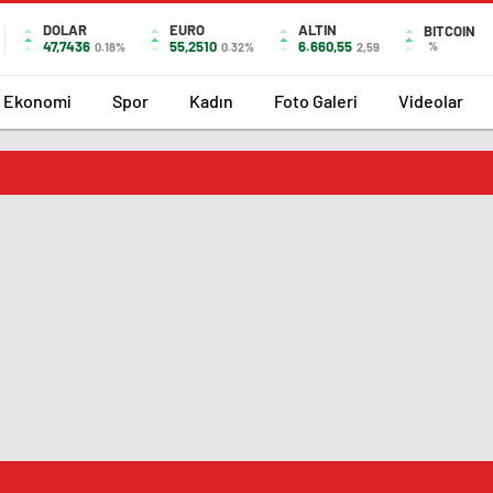
DOLAR
EURO
ALTIN
BITCOIN
47,7436
55,2510
6.660,55
%
0.18%
0.32%
2,59
Ekonomi
Spor
Kadın
Foto Galeri
Videolar