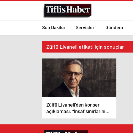
Son Dakika
Servisler
Gündem
Zülfü Livaneli etiketi için sonuçlar
Zülfü Livaneli’den konser
açıklaması: “İnsaf sınırlarını
aşmamalı”