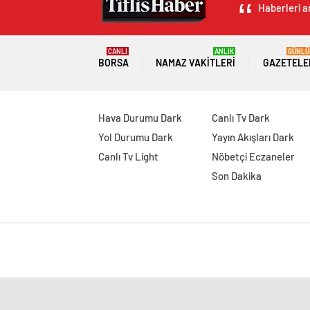
Haberleri an
CANLI
ANLIK
GÜNLÜ
BORSA
NAMAZ VAKITLERI
GAZETELE
Hava Durumu Dark
Canlı Tv Dark
Yol Durumu Dark
Yayın Akışları Dark
Canlı Tv Light
Nöbetçi Eczaneler
Son Dakika