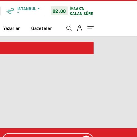
İMSAK'A
İSTANBUL
02:00
KALAN SÜRE
°
Yazarlar
Gazeteler