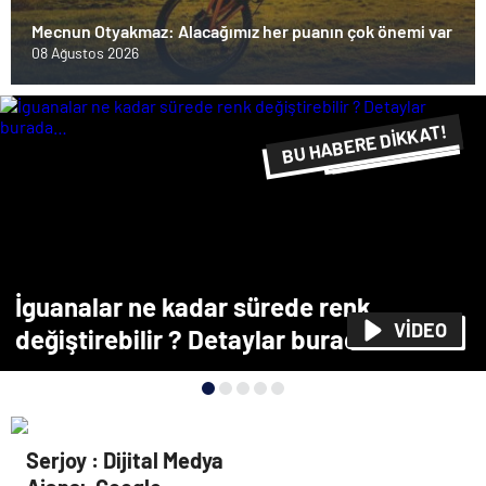
Mecnun Otyakmaz: Alacağımız her puanın çok önemi var
08 Ağustos 2026
BU HABERE DİKKAT!
FLAŞ FLAŞ...
SON DAKİKA
İguanalar ne kadar sürede renk
VİDEO
değiştirebilir ? Detaylar burada…
Serjoy : Dijital Medya