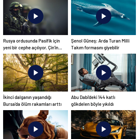
Rusya ordusunda Pasifik için
Şenol Güneş: Arda Turan Milli
yeni bir cephe açılıyor. Çin’in
Takım formasını giyebilir
ilk tepkisi!
İkinci dalganın yaşandığı
Abu Dabi’deki 144 katlı
Bursa’da ölüm rakamları arttı
gökdelen böyle yıkıldı