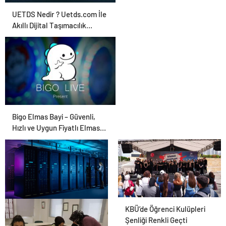
UETDS Nedir ? Uetds.com İle
Akıllı Dijital Taşımacılık
Yazılımı
Bigo Elmas Bayi – Güvenli,
Hızlı ve Uygun Fiyatlı Elmas
Satın Almanın Yeni Adresi
KBÜ’de Öğrenci Kulüpleri
Datahost İle Güvenilir
Şenliği Renkli Geçti
Sunucu Hizmetleri