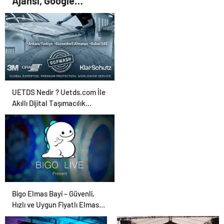
Ajansı, Google
Reklam Ajansı, SEO
Ajansı ve Web
Tasarım Ajansı
UETDS Nedir ? Uetds.com İle
Akıllı Dijital Taşımacılık
Yazılımı
Bigo Elmas Bayi – Güvenli,
Hızlı ve Uygun Fiyatlı Elmas
Satın Almanın Yeni Adresi