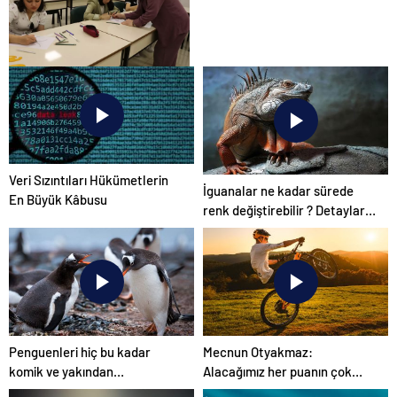
Kahramanmaraş’ın Kültürel
Takıları
Veri Sızıntıları Hükümetlerin
İguanalar ne kadar sürede
En Büyük Kâbusu
renk değiştirebilir ? Detaylar
burada…
Penguenleri hiç bu kadar
Mecnun Otyakmaz:
komik ve yakından
Alacağımız her puanın çok
görmemiştiniz
önemi var