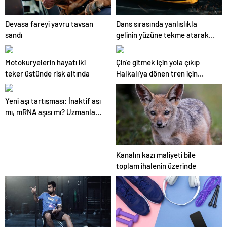
Devasa fareyi yavru tavşan
Dans sırasında yanlışlıkla
sandı
gelinin yüzüne tekme atarak
düğünü mahvetti
Motokuryelerin hayatı iki
Çin’e gitmek için yola çıkıp
teker üstünde risk altında
Halkalı’ya dönen tren için
açıklama
Yeni aşı tartışması: İnaktif aşı
mı, mRNA aşısı mı? Uzmanlar
yanıtladı…
Kanalın kazı maliyeti bile
toplam ihalenin üzerinde