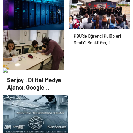
KBÜ’de Öğrenci Kulüpleri
Datahost İle Güvenilir
Şenliği Renkli Geçti
Sunucu Hizmetleri
Kahramanmaraş’ın Kültürel
Serjoy : Dijital Medya
Takıları
Ajansı, Google
Reklam Ajansı, SEO
Ajansı ve Web
Tasarım Ajansı