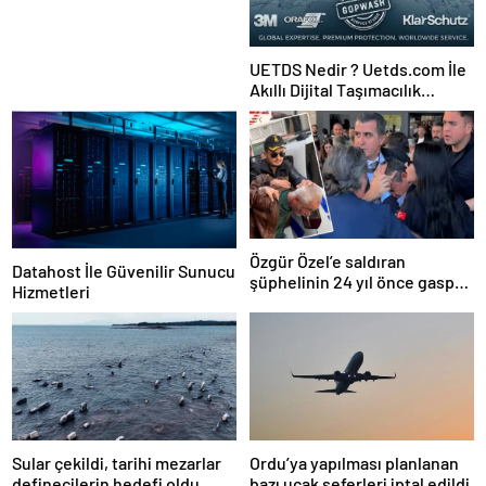
UETDS Nedir ? Uetds.com İle
Akıllı Dijital Taşımacılık
Yazılımı
Özgür Özel’e saldıran
Datahost İle Güvenilir Sunucu
şüphelinin 24 yıl önce gasp
Hizmetleri
ettiği kişi konuştu: “Boğazını
keserim dedi”
Sular çekildi, tarihi mezarlar
Ordu’ya yapılması planlanan
definecilerin hedefi oldu
bazı uçak seferleri iptal edildi