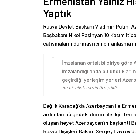
Ermenistan Yalnız H
Yaptık
Rusya Devlet Başkanı Vladimir Putin, 
Başbakanı Nikol Paşinyan 10 Kasım itib
çatışmaların durması için bir anlaşma i
İmzalanan ortak bildiriye göre
imzalandığı anda bulundukları n
geçirdiği yerleşim yerleri Aze
Bu bir alıntı metin örneğidir.
Dağlık Karabağ’da Azerbaycan ile Erme
ardından bölgedeki durum ile ilgili t
oluşan heyet Azerbaycan’ın başkenti B
Rusya Dışişleri Bakanı Sergey Lavrov’d