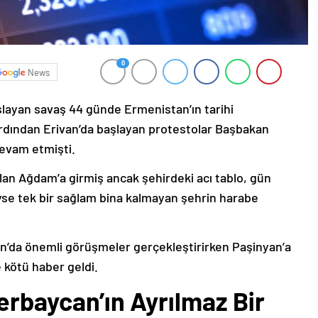
0
News
şlayan savaş 44 günde Ermenistan’ın tarihi
ardından Erivan’da başlayan protestolar Başbakan
devam etmişti.
lan Ağdam’a girmiş ancak şehirdeki acı tablo, gün
deyse tek bir sağlam bina kalmayan şehrin harabe
’da önemli görüşmeler gerçekleştirirken Paşinyan’a
 kötü haber geldi.
erbaycan’ın Ayrılmaz Bir