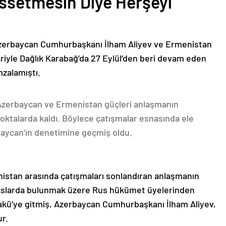
issetmesin Diye Herşeyi
Azerbaycan Cumhurbaşkanı İlham Aliyev ve Ermenistan
ariyle Dağlık Karabağ’da 27 Eylül’den beri devam eden
mzalamıştı.
 Azerbaycan ve Ermenistan güçleri anlaşmanın
oktalarda kaldı. Böylece çatışmalar esnasında ele
rbaycan’ın denetimine geçmiş oldu.
nistan arasında çatışmaları sonlandıran anlaşmanın
emaslarda bulunmak üzere Rus hükümet üyelerinden
akü’ye gitmiş, Azerbaycan Cumhurbaşkanı İlham Aliyev,
ur.