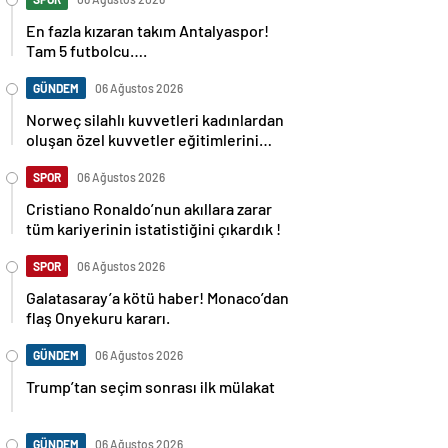
En fazla kızaran takım Antalyaspor!
Tam 5 futbolcu….
GÜNDEM
06 Ağustos 2026
Norweç silahlı kuvvetleri kadınlardan
oluşan özel kuvvetler eğitimlerini
başlattı.
SPOR
06 Ağustos 2026
Cristiano Ronaldo’nun akıllara zarar
tüm kariyerinin istatistiğini çıkardık !
SPOR
06 Ağustos 2026
Galatasaray’a kötü haber! Monaco’dan
flaş Onyekuru kararı.
GÜNDEM
06 Ağustos 2026
Trump’tan seçim sonrası ilk mülakat
GÜNDEM
06 Ağustos 2026