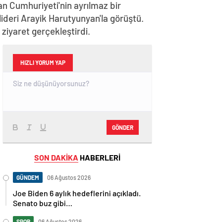
n Cumhuriyeti'nin ayrılmaz bir
lideri Arayik Harutyunyan'la görüştü.
iyaret gerçekleştirdi.
HIZLI YORUM YAP
GÖNDER
SON DAKİKA
HABERLERİ
GÜNDEM
06 Ağustos 2026
Joe Biden 6 aylık hedeflerini açıkladı.
Senato buz gibi…
SPOR
06 Ağustos 2026