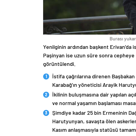
Burası yukarı
Yenilginin ardından başkent Erivan’da i
Paşinyan ise uzun süre sonra cepheye s
görüntülendi.
İstifa çağrılarına direnen Başbakan
Karabağ’ın yöneticisi Arayik Haruty
İkilinin buluşmasına dair yapılan a
ve normal yaşamın başlaması masaya
Şimdiye kadar 25 bin Ermeninin Dağ
Harutyunyan, savaşta ölen askerleri
Kasım anlaşmasıyla statüsü tamame