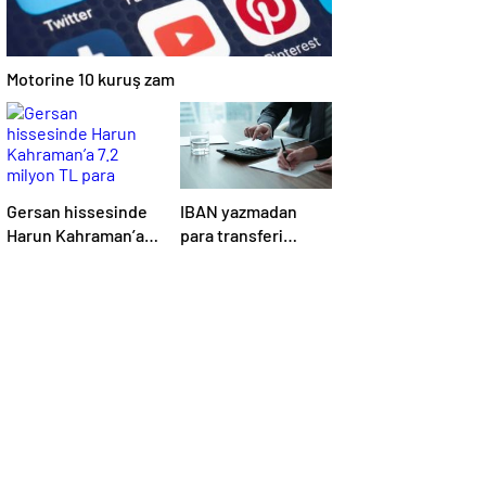
Motorine 10 kuruş zam
Gersan hissesinde
IBAN yazmadan
Harun Kahraman’a
para transferi
7.2 milyon TL para
dönemi başlıyor
cezası