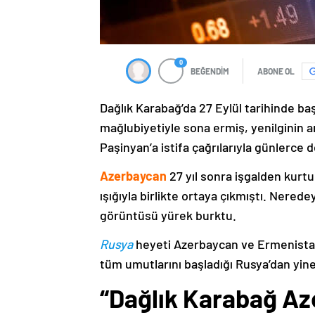
0
BEĞENDİM
ABONE OL
Dağlık Karabağ’da 27 Eylül tarihinde ba
mağlubiyetiyle sona ermiş, yenilginin 
Paşinyan’a istifa çağrılarıyla günlerce 
Azerbaycan
27 yıl sonra işgalden kurtu
ışığıyla birlikte ortaya çıkmıştı. Nere
görüntüsü yürek burktu.
Rusya
heyeti Azerbaycan ve Ermenistan
tüm umutlarını başladığı Rusya’dan yine
“Dağlık Karabağ Az