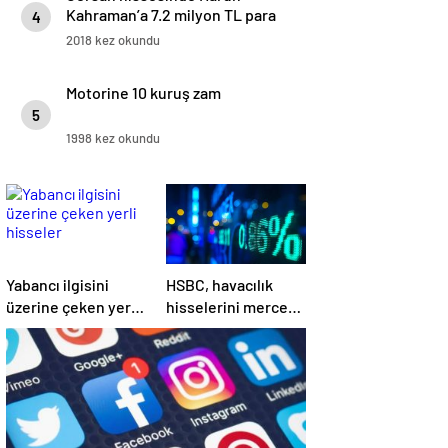
Kahraman’a 7.2 milyon TL para
4
cezası
2018 kez okundu
Motorine 10 kuruş zam
5
1998 kez okundu
Yabancı ilgisini
HSBC, havacılık
üzerine çeken yerli
hisselerini mercek
hisseler
altına aldı