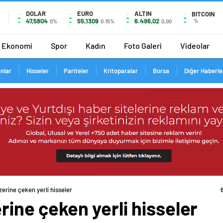
DOLAR
EURO
ALTIN
BITCOIN
47,5804
55,1309
6.496,02
%
0%
0.15%
0,00
Ekonomi
Spor
Kadın
Foto Galeri
Videolar
ınlar
Hisseler
Pariteler
Kritoparalar
Borsa
Diğer Haberle
üzerine çeken yerli hisseler
erine çeken yerli hisseler