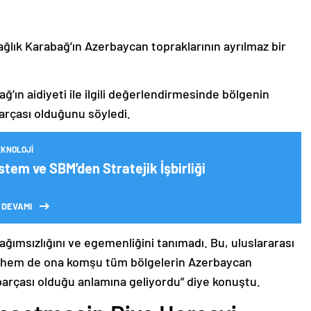
ağlık Karabağ’ın Azerbaycan topraklarının ayrılmaz bir
ğ’ın aidiyeti ile ilgili değerlendirmesinde bölgenin
arçası olduğunu söyledi.
EKNOLOJI
tem ve SBM’den Stratejik İşbirliği
 DEVAMI
bağımsızlığını ve egemenliğini tanımadı. Bu, uluslararası
n hem de ona komşu tüm bölgelerin Azerbaycan
parçası olduğu anlamına geliyordu” diye konuştu.