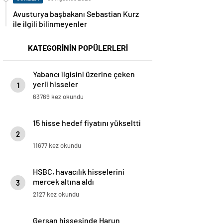
Avusturya başbakanı Sebastian Kurz
ile ilgili bilinmeyenler
KATEGORİNİN POPÜLERLERİ
Yabancı ilgisini üzerine çeken
yerli hisseler
1
63769 kez okundu
15 hisse hedef fiyatını yükseltti
2
11677 kez okundu
HSBC, havacılık hisselerini
mercek altına aldı
3
2127 kez okundu
Gersan hissesinde Harun