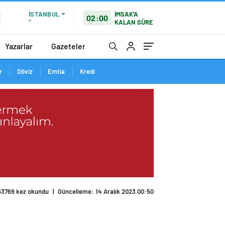
İMSAK'A
İSTANBUL
02:00
KALAN SÜRE
°
Yazarlar
Gazeteler
r
Döviz
Emtia
Kredi
63769 kez okundu
|
Güncelleme: 14 Aralık 2023 00:50