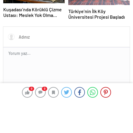
Kuşadası’nda Körüklü Çizme
Türkiye’nin İlk Köy
Ustası: Meslek Yok Olma
Üniversitesi Projesi Başladı
Tehlikesinde
0
0
En az 10 karakter gerekli
Gönder
HABER